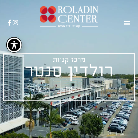
מרכז קניות
רולדין סנטר
ק
ו
נ
י